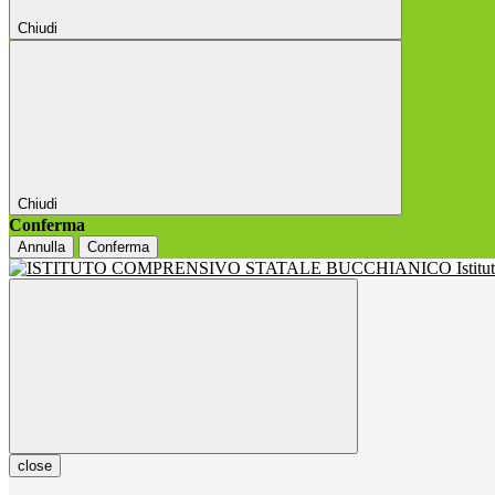
Chiudi
Chiudi
Conferma
Annulla
Conferma
Istit
close