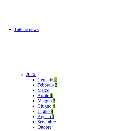
Tutte le news
2026
Gennaio
2
Febbraio
2
Marzo
Aprile
1
Maggio
3
Giugno
4
Luglio
4
Agosto
1
Settembre
Ottobre