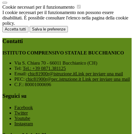
Cookie necessari per il funzionamento
I cookie necessari per il funzionamento non possono essere
disabilitati. È possibile consultare l'elenco nella pagina della cookie
policy.
Accetta tutti
Salva le preferenze
Contatti
ISTITUTO COMPRENSIVO STATALE BUCCHIANICO
Via S. Chiara 70 - 66011 Bucchianico (CH)
Tel:
Tel.: +39 0871.381125
Email:
chic81900r@istruzione.it
Link per inviare una mail
PEC:
chic81900r@pec.istruzione.it
Link per inviare una mail
C.F.: 80001000696
Seguici su
Facebook
Twitter
Youtube
Instagram