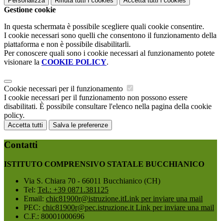
Personalizza
Rifiuta tutti
i cookies
Accetta tutti
i cookies
Gestione cookie
In questa schermata è possibile scegliere quali cookie consentire.
I cookie necessari sono quelli che consentono il funzionamento della
piattaforma e non è possibile disabilitarli.
Per conoscere quali sono i cookie necessari al funzionamento potete
visionare la
COOKIE POLICY
.
Cookie necessari per il funzionamento
I cookie necessari per il funzionamento non possono essere
disabilitati. È possibile consultare l'elenco nella pagina della cookie
policy.
Accetta tutti
Salva le preferenze
Contatti
ISTITUTO COMPRENSIVO STATALE BUCCHIANICO
Via S. Chiara 70 - 66011 Bucchianico (CH)
Tel:
Tel.: +39 0871.381125
Email:
chic81900r@istruzione.it
Link per inviare una mail
PEC:
chic81900r@pec.istruzione.it
Link per inviare una mail
C.F.: 80001000696