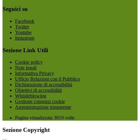
Seguici su
Facebook
Twitter
Youtube
Instagram
Sezione Link Utili
Cookie policy
Note legali
Informativa Privacy
Ufficio Relazioni con il Pubblico
Dichiarazione di accessibilità
Obiettivi di accessibilità
Whistleblowing
Gestione consensi cookie
Amministrazione trasparente
Pagina visualizzata
3019
volte
Sezione Copyright