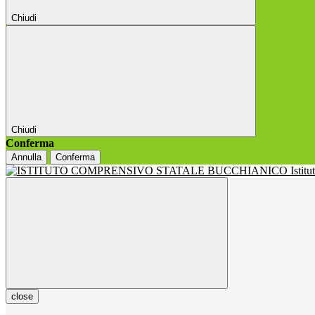
Chiudi
Chiudi
Conferma
Annulla
Conferma
Istit
close