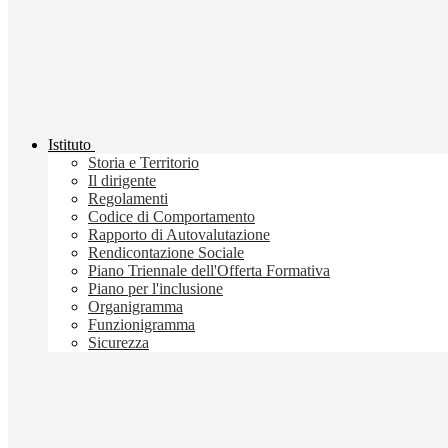
Istituto
Storia e Territorio
Il dirigente
Regolamenti
Codice di Comportamento
Rapporto di Autovalutazione
Rendicontazione Sociale
Piano Triennale dell'Offerta Formativa
Piano per l'inclusione
Organigramma
Funzionigramma
Sicurezza