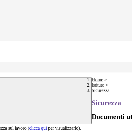
Home
>
Istituto
>
Sicurezza
Sicurezza
Documenti uti
zza sul lavoro (
clicca qui
per visualizzarlo).