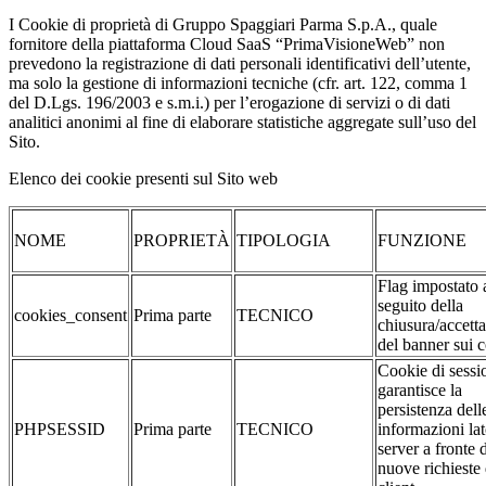
I Cookie di proprietà di Gruppo Spaggiari Parma S.p.A., quale
fornitore della piattaforma Cloud SaaS “PrimaVisioneWeb” non
prevedono la registrazione di dati personali identificativi dell’utente,
ma solo la gestione di informazioni tecniche (cfr. art. 122, comma 1
del D.Lgs. 196/2003 e s.m.i.) per l’erogazione di servizi o di dati
analitici anonimi al fine di elaborare statistiche aggregate sull’uso del
Sito.
Elenco dei cookie presenti sul Sito web
NOME
PROPRIETÀ
TIPOLOGIA
FUNZIONE
Flag impostato 
seguito della
cookies_consent
Prima parte
TECNICO
chiusura/accett
del banner sui 
Cookie di sessi
garantisce la
persistenza dell
PHPSESSID
Prima parte
TECNICO
informazioni la
server a fronte 
nuove richieste 