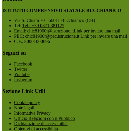
ISTITUTO COMPRENSIVO STATALE BUCCHIANICO
Via S. Chiara 70 - 66011 Bucchianico (CH)
Tel:
Tel.: +39 0871.381125
Email:
chic81900r@istruzione.it
Link per inviare una mail
PEC:
chic81900r@pec.istruzione.it
Link per inviare una mail
C.F.: 80001000696
Seguici su
Facebook
Twitter
Youtube
Instagram
Sezione Link Utili
Cookie policy
Note legali
Informativa Privacy
Ufficio Relazioni con il Pubblico
Dichiarazione di accessibilità
Obiettivi di accessibilità