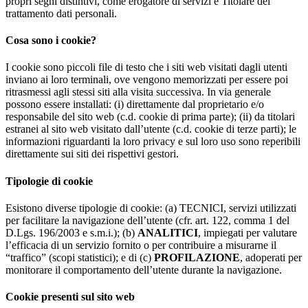
propri segni distintivi, come erogatore di servizi e Titolare del
trattamento dati personali.
Cosa sono i cookie?
I cookie sono piccoli file di testo che i siti web visitati dagli utenti
inviano ai loro terminali, ove vengono memorizzati per essere poi
ritrasmessi agli stessi siti alla visita successiva. In via generale
possono essere installati: (i) direttamente dal proprietario e/o
responsabile del sito web (c.d. cookie di prima parte); (ii) da titolari
estranei al sito web visitato dall’utente (c.d. cookie di terze parti); le
informazioni riguardanti la loro privacy e sul loro uso sono reperibili
direttamente sui siti dei rispettivi gestori.
Tipologie di cookie
Esistono diverse tipologie di cookie: (a) TECNICI, servizi utilizzati
per facilitare la navigazione dell’utente (cfr. art. 122, comma 1 del
D.Lgs. 196/2003 e s.m.i.); (b)
ANALITICI
, impiegati per valutare
l’efficacia di un servizio fornito o per contribuire a misurarne il
“traffico” (scopi statistici); e di (c)
PROFILAZIONE
, adoperati per
monitorare il comportamento dell’utente durante la navigazione.
Cookie presenti sul sito web