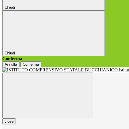
Chiudi
Chiudi
Conferma
Annulla
Conferma
Istit
close