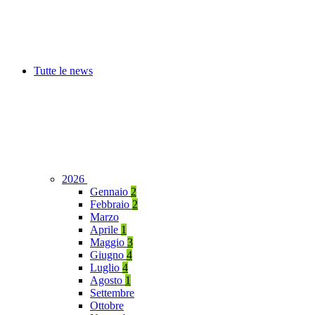
Tutte le news
2026
Gennaio
2
Febbraio
2
Marzo
Aprile
1
Maggio
3
Giugno
4
Luglio
4
Agosto
1
Settembre
Ottobre