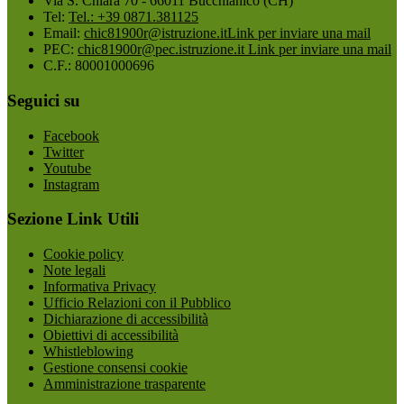
Via S. Chiara 70 - 66011 Bucchianico (CH)
Tel:
Tel.: +39 0871.381125
Email:
chic81900r@istruzione.it
Link per inviare una mail
PEC:
chic81900r@pec.istruzione.it
Link per inviare una mail
C.F.: 80001000696
Seguici su
Facebook
Twitter
Youtube
Instagram
Sezione Link Utili
Cookie policy
Note legali
Informativa Privacy
Ufficio Relazioni con il Pubblico
Dichiarazione di accessibilità
Obiettivi di accessibilità
Whistleblowing
Gestione consensi cookie
Amministrazione trasparente