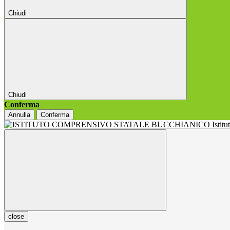
Chiudi
Chiudi
Conferma
Annulla
Conferma
Istit
close