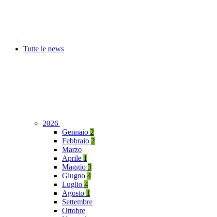
Tutte le news
2026
Gennaio
2
Febbraio
2
Marzo
Aprile
1
Maggio
3
Giugno
4
Luglio
4
Agosto
1
Settembre
Ottobre