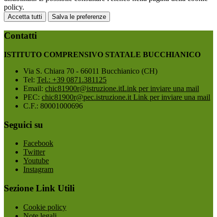
policy.
Accetta tutti
Salva le preferenze
Contatti
ISTITUTO COMPRENSIVO STATALE BUCCHIANICO
Via S. Chiara 70 - 66011 Bucchianico (CH)
Tel:
Tel.: +39 0871.381125
Email:
chic81900r@istruzione.it
Link per inviare una mail
PEC:
chic81900r@pec.istruzione.it
Link per inviare una mail
C.F.: 80001000696
Seguici su
Facebook
Twitter
Youtube
Instagram
Sezione Link Utili
Cookie policy
Note legali