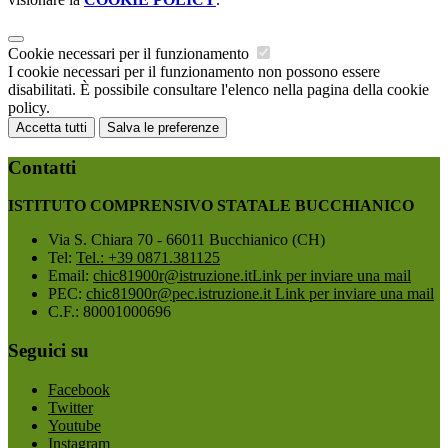
Cookie necessari per il funzionamento
I cookie necessari per il funzionamento non possono essere
disabilitati. È possibile consultare l'elenco nella pagina della cookie
policy.
Accetta tutti
Salva le preferenze
Contatti
ISTITUTO COMPRENSIVO STATALE BUCCHIANICO
Via S. Chiara 70 - 66011 Bucchianico (CH)
Tel:
Tel.: +39 0871.381125
Email:
chic81900r@istruzione.it
Link per inviare una mail
PEC:
chic81900r@pec.istruzione.it
Link per inviare una mail
C.F.: 80001000696
Seguici su
Facebook
Twitter
Youtube
Instagram