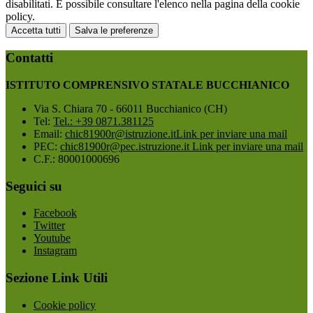
disabilitati. È possibile consultare l'elenco nella pagina della cookie
policy.
Accetta tutti
Salva le preferenze
Contatti
ISTITUTO COMPRENSIVO STATALE BUCCHIANICO
Via S. Chiara 70 - 66011 Bucchianico (CH)
Tel:
Tel.: +39 0871.381125
Email:
chic81900r@istruzione.it
Link per inviare una mail
PEC:
chic81900r@pec.istruzione.it
Link per inviare una mail
C.F.: 80001000696
Seguici su
Facebook
Twitter
Youtube
Instagram
Sezione Link Utili
Cookie policy