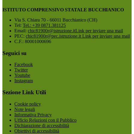
ISTITUTO COMPRENSIVO STATALE BUCCHIANICO
Via S. Chiara 70 - 66011 Bucchianico (CH)
Tel:
Tel.: +39 0871.381125
Email:
chic81900r@istruzione.it
Link per inviare una mail
PEC:
chic81900r@pec.istruzione.it
Link per inviare una mail
C.F.: 80001000696
Seguici su
Facebook
Twitter
Youtube
Instagram
Sezione Link Utili
Cookie policy
Note legali
Informativa Privacy
Ufficio Relazioni con il Pubblico
Dichiarazione di accessibilità
Obiettivi di accessibilità