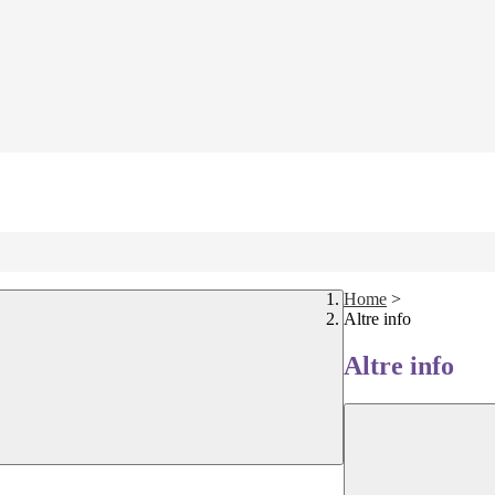
Home
>
Altre info
Altre info