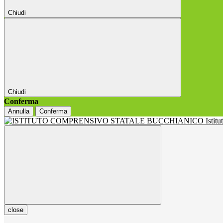
Chiudi
Chiudi
Conferma
Annulla
Conferma
Istit
close