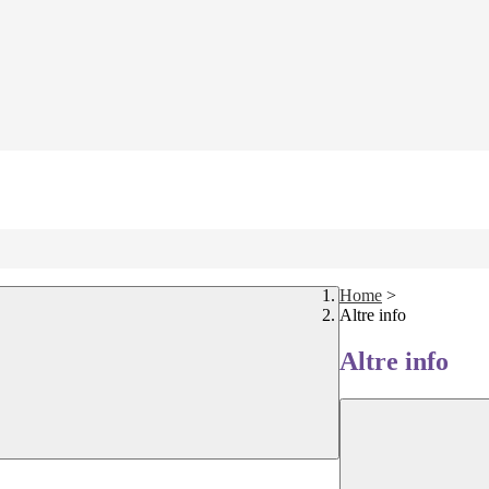
Home
>
Altre info
Altre info