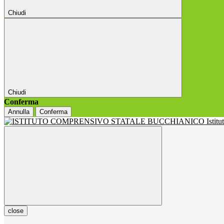
Chiudi
Chiudi
Conferma
Annulla
Conferma
Istit
close