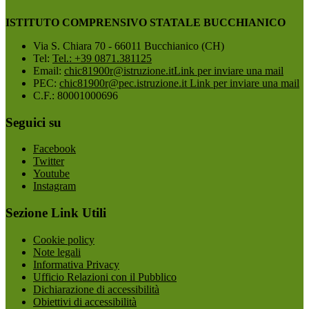
ISTITUTO COMPRENSIVO STATALE BUCCHIANICO
Via S. Chiara 70 - 66011 Bucchianico (CH)
Tel:
Tel.: +39 0871.381125
Email:
chic81900r@istruzione.it
Link per inviare una mail
PEC:
chic81900r@pec.istruzione.it
Link per inviare una mail
C.F.: 80001000696
Seguici su
Facebook
Twitter
Youtube
Instagram
Sezione Link Utili
Cookie policy
Note legali
Informativa Privacy
Ufficio Relazioni con il Pubblico
Dichiarazione di accessibilità
Obiettivi di accessibilità