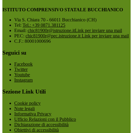
ISTITUTO COMPRENSIVO STATALE BUCCHIANICO
Via S. Chiara 70 - 66011 Bucchianico (CH)
Tel:
Tel.: +39 0871.381125
Email:
chic81900r@istruzione.it
Link per inviare una mail
PEC:
chic81900r@pec.istruzione.it
Link per inviare una mail
C.F.: 80001000696
Seguici su
Facebook
Twitter
Youtube
Instagram
Sezione Link Utili
Cookie policy
Note legali
Informativa Privacy
Ufficio Relazioni con il Pubblico
Dichiarazione di accessibilità
Obiettivi di accessibilità