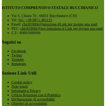
ISTITUTO COMPRENSIVO STATALE BUCCHIANICO
Via S. Chiara 70 - 66011 Bucchianico (CH)
Tel:
Tel.: +39 0871.381125
Email:
chic81900r@istruzione.it
Link per inviare una mail
PEC:
chic81900r@pec.istruzione.it
Link per inviare una mail
C.F.: 80001000696
Seguici su
Facebook
Twitter
Youtube
Instagram
Sezione Link Utili
Cookie policy
Note legali
Informativa Privacy
Ufficio Relazioni con il Pubblico
Dichiarazione di accessibilità
Obiettivi di accessibilità