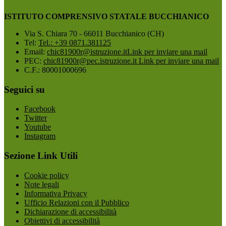
ISTITUTO COMPRENSIVO STATALE BUCCHIANICO
Via S. Chiara 70 - 66011 Bucchianico (CH)
Tel:
Tel.: +39 0871.381125
Email:
chic81900r@istruzione.it
Link per inviare una mail
PEC:
chic81900r@pec.istruzione.it
Link per inviare una mail
C.F.: 80001000696
Seguici su
Facebook
Twitter
Youtube
Instagram
Sezione Link Utili
Cookie policy
Note legali
Informativa Privacy
Ufficio Relazioni con il Pubblico
Dichiarazione di accessibilità
Obiettivi di accessibilità