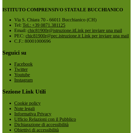
ISTITUTO COMPRENSIVO STATALE BUCCHIANICO
Via S. Chiara 70 - 66011 Bucchianico (CH)
Tel:
Tel.: +39 0871.381125
Email:
chic81900r@istruzione.it
Link per inviare una mail
PEC:
chic81900r@pec.istruzione.it
Link per inviare una mail
C.F.: 80001000696
Seguici su
Facebook
Twitter
Youtube
Instagram
Sezione Link Utili
Cookie policy
Note legali
Informativa Privacy
Ufficio Relazioni con il Pubblico
Dichiarazione di accessibilità
Obiettivi di accessibilità