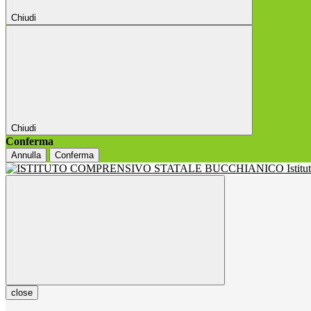
Chiudi
Chiudi
Conferma
Annulla
Conferma
Istit
close