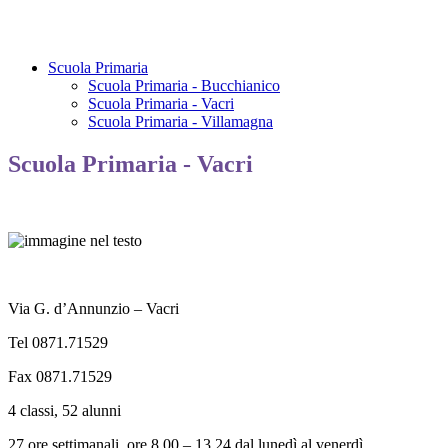
Scuola Primaria
Scuola Primaria - Bucchianico
Scuola Primaria - Vacri
Scuola Primaria - Villamagna
Scuola Primaria - Vacri
Via G. d’Annunzio
– Vacri
Tel 0871.71529
Fax 0871.71529
4 classi,
52 alunni
27 ore settimanali,
ore 8,00 – 13,24 dal lunedì al venerdì