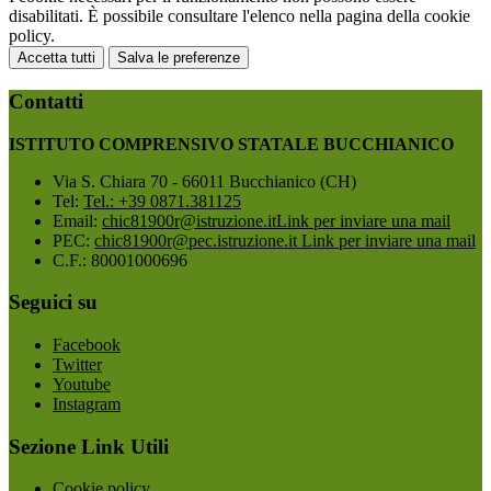
disabilitati. È possibile consultare l'elenco nella pagina della cookie
policy.
Accetta tutti
Salva le preferenze
Contatti
ISTITUTO COMPRENSIVO STATALE BUCCHIANICO
Via S. Chiara 70 - 66011 Bucchianico (CH)
Tel:
Tel.: +39 0871.381125
Email:
chic81900r@istruzione.it
Link per inviare una mail
PEC:
chic81900r@pec.istruzione.it
Link per inviare una mail
C.F.: 80001000696
Seguici su
Facebook
Twitter
Youtube
Instagram
Sezione Link Utili
Cookie policy