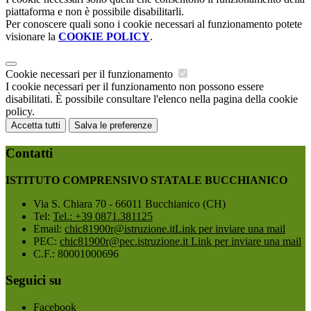
piattaforma e non è possibile disabilitarli.
Per conoscere quali sono i cookie necessari al funzionamento potete
visionare la
COOKIE POLICY
.
Cookie necessari per il funzionamento
I cookie necessari per il funzionamento non possono essere
disabilitati. È possibile consultare l'elenco nella pagina della cookie
policy.
Accetta tutti
Salva le preferenze
Contatti
ISTITUTO COMPRENSIVO STATALE BUCCHIANICO
Via S. Chiara 70 - 66011 Bucchianico (CH)
Tel:
Tel.: +39 0871.381125
Email:
chic81900r@istruzione.it
Link per inviare una mail
PEC:
chic81900r@pec.istruzione.it
Link per inviare una mail
C.F.: 80001000696
Seguici su
Facebook