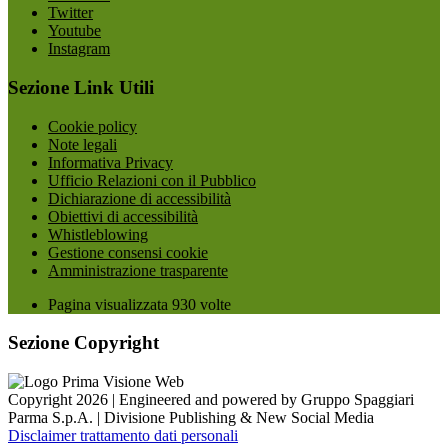
Twitter
Youtube
Instagram
Sezione Link Utili
Cookie policy
Note legali
Informativa Privacy
Ufficio Relazioni con il Pubblico
Dichiarazione di accessibilità
Obiettivi di accessibilità
Whistleblowing
Gestione consensi cookie
Amministrazione trasparente
Pagina visualizzata
930
volte
Sezione Copyright
Copyright 2026 | Engineered and powered by Gruppo Spaggiari
Parma S.p.A. | Divisione Publishing & New Social Media
Disclaimer trattamento dati personali