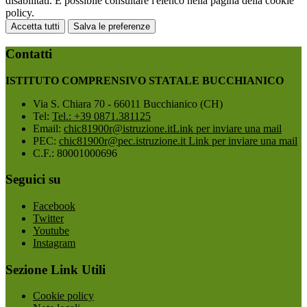
disabilitati. È possibile consultare l'elenco nella pagina della cookie
policy.
Accetta tutti
Salva le preferenze
Contatti
ISTITUTO COMPRENSIVO STATALE BUCCHIANICO
Via S. Chiara 70 - 66011 Bucchianico (CH)
Tel:
Tel.: +39 0871.381125
Email:
chic81900r@istruzione.it
Link per inviare una mail
PEC:
chic81900r@pec.istruzione.it
Link per inviare una mail
C.F.: 80001000696
Seguici su
Facebook
Twitter
Youtube
Instagram
Sezione Link Utili
Cookie policy