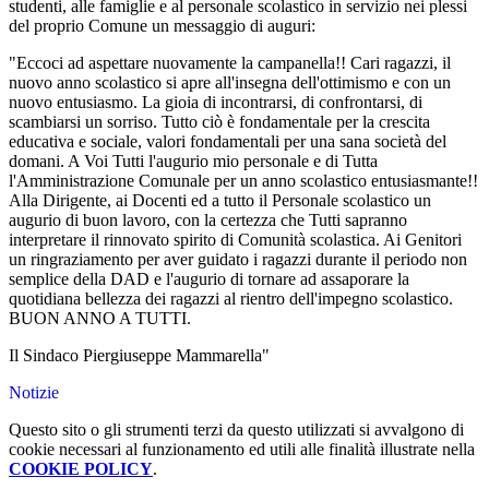
studenti, alle famiglie e al personale scolastico in servizio nei plessi
del proprio Comune un messaggio di auguri:
"Eccoci ad aspettare nuovamente la campanella!! Cari ragazzi, il
nuovo anno scolastico si apre all'insegna dell'ottimismo e con un
nuovo entusiasmo. La gioia di incontrarsi, di confrontarsi, di
scambiarsi un sorriso. Tutto ciò è fondamentale per la crescita
educativa e sociale, valori fondamentali per una sana società del
domani. A Voi Tutti l'augurio mio personale e di Tutta
l'Amministrazione Comunale per un anno scolastico entusiasmante!!
Alla Dirigente, ai Docenti ed a tutto il Personale scolastico un
augurio di buon lavoro, con la certezza che Tutti sapranno
interpretare il rinnovato spirito di Comunità scolastica. Ai Genitori
un ringraziamento per aver guidato i ragazzi durante il periodo non
semplice della DAD e l'augurio di tornare ad assaporare la
quotidiana bellezza dei ragazzi al rientro dell'impegno scolastico.
BUON ANNO A TUTTI.
Il Sindaco Piergiuseppe Mammarella"
Notizie
Questo sito o gli strumenti terzi da questo utilizzati si avvalgono di
cookie necessari al funzionamento ed utili alle finalità illustrate nella
COOKIE POLICY
.