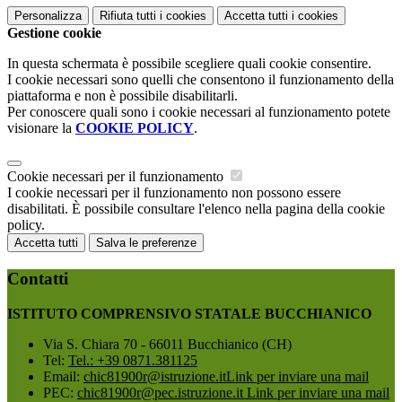
Personalizza
Rifiuta tutti
i cookies
Accetta tutti
i cookies
Gestione cookie
In questa schermata è possibile scegliere quali cookie consentire.
I cookie necessari sono quelli che consentono il funzionamento della
piattaforma e non è possibile disabilitarli.
Per conoscere quali sono i cookie necessari al funzionamento potete
visionare la
COOKIE POLICY
.
Cookie necessari per il funzionamento
I cookie necessari per il funzionamento non possono essere
disabilitati. È possibile consultare l'elenco nella pagina della cookie
policy.
Accetta tutti
Salva le preferenze
Contatti
ISTITUTO COMPRENSIVO STATALE BUCCHIANICO
Via S. Chiara 70 - 66011 Bucchianico (CH)
Tel:
Tel.: +39 0871.381125
Email:
chic81900r@istruzione.it
Link per inviare una mail
PEC:
chic81900r@pec.istruzione.it
Link per inviare una mail