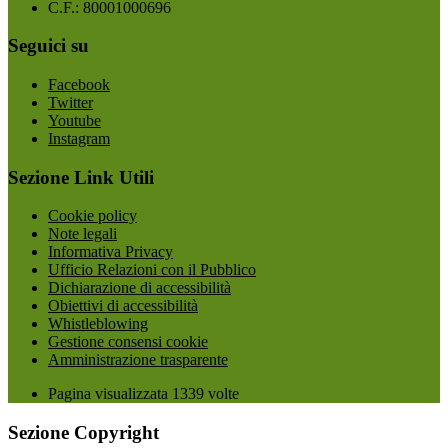
C.F.: 80001000696
Seguici su
Facebook
Twitter
Youtube
Instagram
Sezione Link Utili
Cookie policy
Note legali
Informativa Privacy
Ufficio Relazioni con il Pubblico
Dichiarazione di accessibilità
Obiettivi di accessibilità
Whistleblowing
Gestione consensi cookie
Amministrazione trasparente
Pagina visualizzata
1339
volte
Sezione Copyright