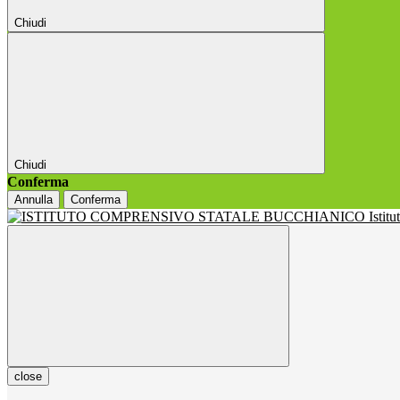
Chiudi
Chiudi
Conferma
Annulla
Conferma
Istit
close