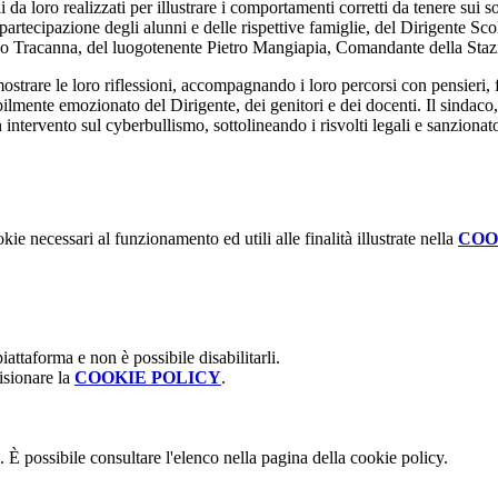
 loro realizzati per illustrare i comportamenti corretti da tenere sui so
tecipazione degli alunni e delle rispettive famiglie, del Dirigente Scola
o Tracanna, del luogotenente Pietro Mangiapia, Comandante della Stazio
trare le loro riflessioni, accompagnando i loro percorsi con pensieri, fr
ibilmente emozionato del Dirigente, dei genitori e dei docenti. Il sindaco
ntervento sul cyberbullismo, sottolineando i risvolti legali e sanzionat
kie necessari al funzionamento ed utili alle finalità illustrate nella
COO
attaforma e non è possibile disabilitarli.
isionare la
COOKIE POLICY
.
 È possibile consultare l'elenco nella pagina della cookie policy.