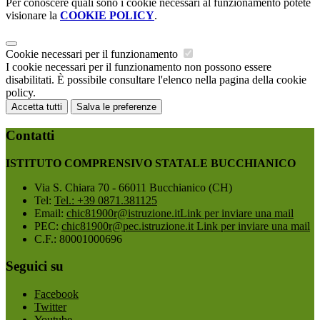
Per conoscere quali sono i cookie necessari al funzionamento potete
visionare la
COOKIE POLICY
.
Cookie necessari per il funzionamento
I cookie necessari per il funzionamento non possono essere
disabilitati. È possibile consultare l'elenco nella pagina della cookie
policy.
Accetta tutti
Salva le preferenze
Contatti
ISTITUTO COMPRENSIVO STATALE BUCCHIANICO
Via S. Chiara 70 - 66011 Bucchianico (CH)
Tel:
Tel.: +39 0871.381125
Email:
chic81900r@istruzione.it
Link per inviare una mail
PEC:
chic81900r@pec.istruzione.it
Link per inviare una mail
C.F.: 80001000696
Seguici su
Facebook
Twitter
Youtube