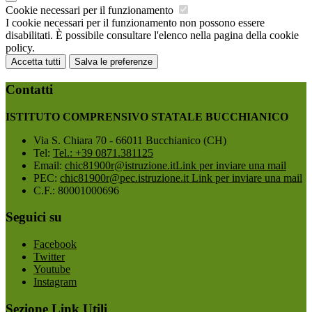
Cookie necessari per il funzionamento
I cookie necessari per il funzionamento non possono essere
disabilitati. È possibile consultare l'elenco nella pagina della cookie
policy.
Accetta tutti
Salva le preferenze
Contatti
ISTITUTO COMPRENSIVO STATALE BUCCHIANICO
Via S. Chiara 70 - 66011 Bucchianico (CH)
Tel:
Tel.: +39 0871.381125
Email:
chic81900r@istruzione.it
Link per inviare una mail
PEC:
chic81900r@pec.istruzione.it
Link per inviare una mail
C.F.: 80001000696
Seguici su
Facebook
Twitter
Youtube
Instagram
Sezione Link Utili