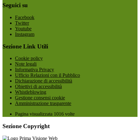
Seguici su
Facebook
Twitter
Youtube
Instagram
Sezione Link Utili
Cookie policy
Note legali
Informativa Privacy
Ufficio Relazioni con il Pubblico
Dichiarazione di accessibilità
Obiettivi di accessibilità
Whistleblowing
Gestione consensi cookie
Amministrazione trasparente
Pagina visualizzata
1016
volte
Sezione Copyright