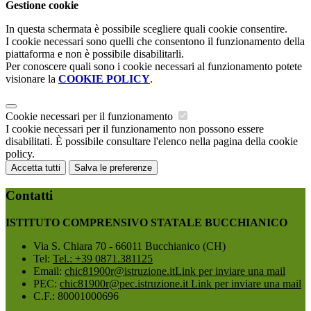
Gestione cookie
In questa schermata è possibile scegliere quali cookie consentire.
I cookie necessari sono quelli che consentono il funzionamento della
piattaforma e non è possibile disabilitarli.
Per conoscere quali sono i cookie necessari al funzionamento potete
visionare la
COOKIE POLICY
.
Cookie necessari per il funzionamento
I cookie necessari per il funzionamento non possono essere
disabilitati. È possibile consultare l'elenco nella pagina della cookie
policy.
Accetta tutti
Salva le preferenze
Contatti
ISTITUTO COMPRENSIVO STATALE BUCCHIANICO
Via S. Chiara 70 - 66011 Bucchianico (CH)
Tel:
Tel.: +39 0871.381125
Email:
chic81900r@istruzione.it
Link per inviare una mail
PEC:
chic81900r@pec.istruzione.it
Link per inviare una mail
C.F.: 80001000696