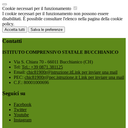
Cookie necessari per il funzionamento
I cookie necessari per il funzionamento non possono essere
disabilitati. È possibile consultare l'elenco nella pagina della cookie
policy.
Accetta tutti
Salva le preferenze
Contatti
ISTITUTO COMPRENSIVO STATALE BUCCHIANICO
Via S. Chiara 70 - 66011 Bucchianico (CH)
Tel:
Tel.: +39 0871.381125
Email:
chic81900r@istruzione.it
Link per inviare una mail
PEC:
chic81900r@pec.istruzione.it
Link per inviare una mail
C.F.: 80001000696
Seguici su
Facebook
Twitter
Youtube
Instagram