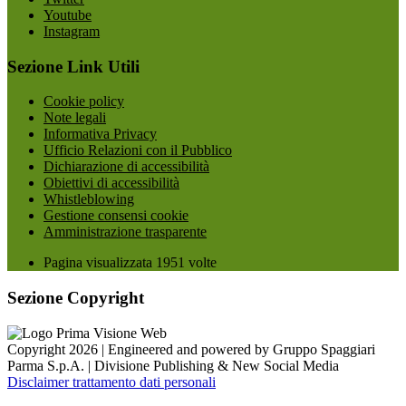
Youtube
Instagram
Sezione Link Utili
Cookie policy
Note legali
Informativa Privacy
Ufficio Relazioni con il Pubblico
Dichiarazione di accessibilità
Obiettivi di accessibilità
Whistleblowing
Gestione consensi cookie
Amministrazione trasparente
Pagina visualizzata
1951
volte
Sezione Copyright
Copyright 2026 | Engineered and powered by Gruppo Spaggiari
Parma S.p.A. | Divisione Publishing & New Social Media
Disclaimer trattamento dati personali