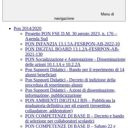
Menu di
navigazione
Pon 2014/2020
Progetto PON FSE D.M. 30 agosto 2023, n. 176 –
Agenda Sud
PON INFANZIA 13.1.5A-FESRPON-AB-2022-10
PON DIGITAL BOARD 13.1.2A-FESRPON-AB-
2021-130
PON Socializzazione e Aggregazione - Disseminazione
delle azioni 10.1.1A e 10.2.2A
Pon Supporti Didattici - Bando per il reperimento di 14
alunni beneficiari
Pon Supporti Didattici - Decreto di indizione della
procedura di reperimento alunni
Pon Supporti Didattici - Azioni di disseminazione,
informazione, pubblicizzazione
PON AMBIENTI DIGITALI BIS – Pubblicata la
graduatoria definitiva per gli esperti (progettista,
collaudatore, addestratore)
PON COMPETENZE DI BASE II – Decreto e bando
di selezione per collaboratori scolastici
PON COMPETENZE DI BASE II – Sabato 22 e