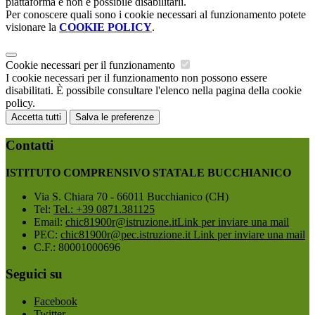
piattaforma e non è possibile disabilitarli.
Per conoscere quali sono i cookie necessari al funzionamento potete
visionare la
COOKIE POLICY
.
Cookie necessari per il funzionamento
I cookie necessari per il funzionamento non possono essere
disabilitati. È possibile consultare l'elenco nella pagina della cookie
policy.
Accetta tutti
Salva le preferenze
Contatti
ISTITUTO COMPRENSIVO STATALE BUCCHIANICO
Via S. Chiara 70 - 66011 Bucchianico (CH)
Tel:
Tel.: +39 0871.381125
Email:
chic81900r@istruzione.it
Link per inviare una mail
PEC:
chic81900r@pec.istruzione.it
Link per inviare una mail
C.F.: 80001000696
Seguici su
Facebook
Twitter