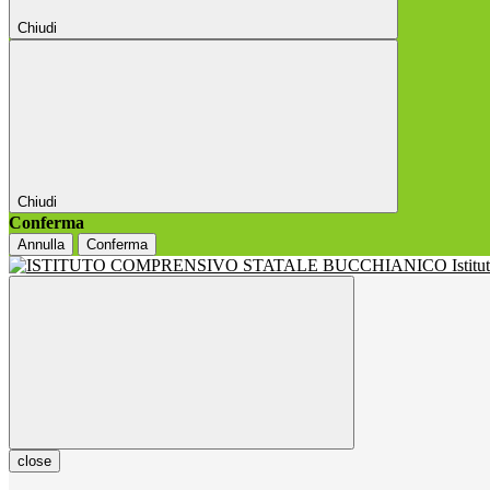
Chiudi
Chiudi
Conferma
Annulla
Conferma
Istit
close