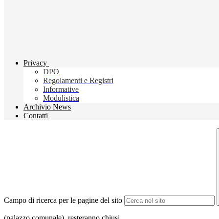
Privacy
DPO
Regolamenti e Registri
Informative
Modulistica
Archivio News
Contatti
Campo di ricerca per le pagine del sito
(palazzo comunale), resteranno chiusi.