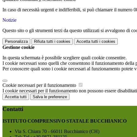
In caso di necessità urgenti e indifferibili, si può chiamare il numero
Notizie
Questo sito o gli strumenti terzi da questo utilizzati si avvalgono di coo
Personalizza
Rifiuta tutti
i cookies
Accetta tutti
i cookies
Gestione cookie
In questa schermata è possibile scegliere quali cookie consentire.
I cookie necessari sono quelli che consentono il funzionamento della pi
Per conoscere quali sono i cookie necessari al funzionamento potete v
Cookie necessari per il funzionamento
I cookie necessari per il funzionamento non possono essere disabilitati.
Accetta tutti
Salva le preferenze
Contatti
ISTITUTO COMPRENSIVO STATALE BUCCHIANICO
Via S. Chiara 70 - 66011 Bucchianico (CH)
Tel:
Tel.: +39 0871.381125