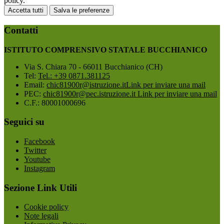
policy.
Accetta tutti
Salva le preferenze
Contatti
ISTITUTO COMPRENSIVO STATALE BUCCHIANICO
Via S. Chiara 70 - 66011 Bucchianico (CH)
Tel:
Tel.: +39 0871.381125
Email:
chic81900r@istruzione.it
Link per inviare una mail
PEC:
chic81900r@pec.istruzione.it
Link per inviare una mail
C.F.: 80001000696
Seguici su
Facebook
Twitter
Youtube
Instagram
Sezione Link Utili
Cookie policy
Note legali