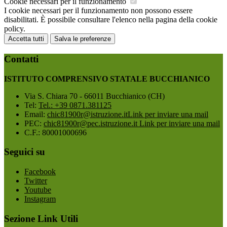
Cookie necessari per il funzionamento
I cookie necessari per il funzionamento non possono essere
disabilitati. È possibile consultare l'elenco nella pagina della cookie
policy.
Accetta tutti
Salva le preferenze
Contatti
ISTITUTO COMPRENSIVO STATALE BUCCHIANICO
Via S. Chiara 70 - 66011 Bucchianico (CH)
Tel:
Tel.: +39 0871.381125
Email:
chic81900r@istruzione.it
Link per inviare una mail
PEC:
chic81900r@pec.istruzione.it
Link per inviare una mail
C.F.: 80001000696
Seguici su
Facebook
Twitter
Youtube
Instagram
Sezione Link Utili