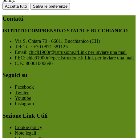
policy.
Accetta tutti
Salva le preferenze
Contatti
ISTITUTO COMPRENSIVO STATALE BUCCHIANICO
Via S. Chiara 70 - 66011 Bucchianico (CH)
Tel:
Tel.: +39 0871.381125
Email:
chic81900r@istruzione.it
Link per inviare una mail
PEC:
chic81900r@pec.istruzione.it
Link per inviare una mail
C.F.: 80001000696
Seguici su
Facebook
Twitter
Youtube
Instagram
Sezione Link Utili
Cookie policy
Note legali