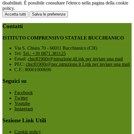
disabilitati. È possibile consultare l'elenco nella pagina della cookie
policy.
Accetta tutti
Salva le preferenze
Contatti
ISTITUTO COMPRENSIVO STATALE BUCCHIANICO
Via S. Chiara 70 - 66011 Bucchianico (CH)
Tel:
Tel.: +39 0871.381125
Email:
chic81900r@istruzione.it
Link per inviare una mail
PEC:
chic81900r@pec.istruzione.it
Link per inviare una mail
C.F.: 80001000696
Seguici su
Facebook
Twitter
Youtube
Instagram
Sezione Link Utili
Cookie policy