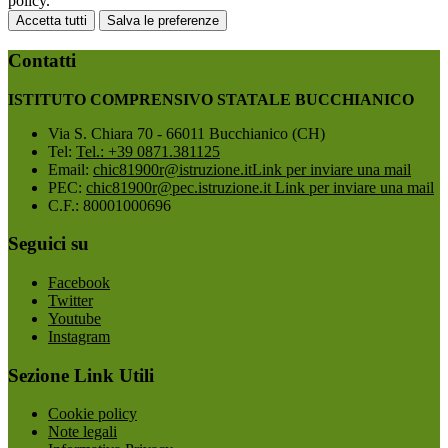
policy.
Accetta tutti
Salva le preferenze
Contatti
ISTITUTO COMPRENSIVO STATALE BUCCHIANICO
Via S. Chiara 70 - 66011 Bucchianico (CH)
Tel:
Tel.: +39 0871.381125
Email:
chic81900r@istruzione.it
Link per inviare una mail
PEC:
chic81900r@pec.istruzione.it
Link per inviare una mail
C.F.: 80001000696
Seguici su
Facebook
Twitter
Youtube
Instagram
Sezione Link Utili
Cookie policy
Note legali