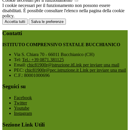
Cookie necessari per il funzionamento
I cookie necessari per il funzionamento non possono essere
disabilitati. È possibile consultare l'elenco nella pagina della cookie
policy.
Accetta tutti
Salva le preferenze
Contatti
ISTITUTO COMPRENSIVO STATALE BUCCHIANICO
Via S. Chiara 70 - 66011 Bucchianico (CH)
Tel:
Tel.: +39 0871.381125
Email:
chic81900r@istruzione.it
Link per inviare una mail
PEC:
chic81900r@pec.istruzione.it
Link per inviare una mail
C.F.: 80001000696
Seguici su
Facebook
Twitter
Youtube
Instagram
Sezione Link Utili