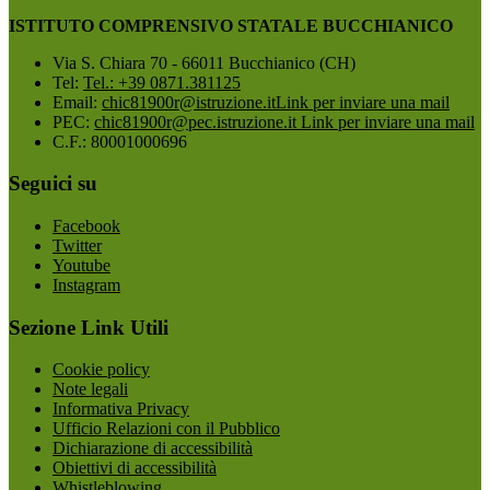
ISTITUTO COMPRENSIVO STATALE BUCCHIANICO
Via S. Chiara 70 - 66011 Bucchianico (CH)
Tel:
Tel.: +39 0871.381125
Email:
chic81900r@istruzione.it
Link per inviare una mail
PEC:
chic81900r@pec.istruzione.it
Link per inviare una mail
C.F.: 80001000696
Seguici su
Facebook
Twitter
Youtube
Instagram
Sezione Link Utili
Cookie policy
Note legali
Informativa Privacy
Ufficio Relazioni con il Pubblico
Dichiarazione di accessibilità
Obiettivi di accessibilità
Whistleblowing