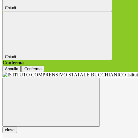
Chiudi
Chiudi
Conferma
Annulla
Conferma
Istit
close