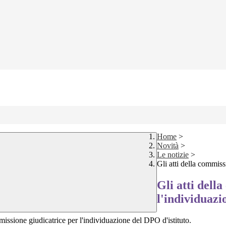
Home
>
Novità
>
Le notizie
>
Gli atti della commis
Gli atti dell
l'individuaz
mmissione giudicatrice per l'individuazione del DPO d'istituto.