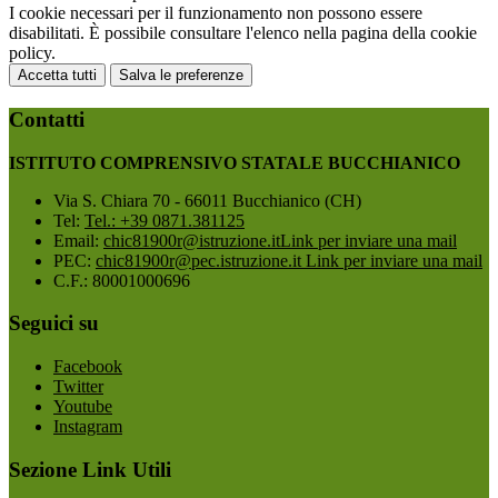
I cookie necessari per il funzionamento non possono essere
disabilitati. È possibile consultare l'elenco nella pagina della cookie
policy.
Accetta tutti
Salva le preferenze
Contatti
ISTITUTO COMPRENSIVO STATALE BUCCHIANICO
Via S. Chiara 70 - 66011 Bucchianico (CH)
Tel:
Tel.: +39 0871.381125
Email:
chic81900r@istruzione.it
Link per inviare una mail
PEC:
chic81900r@pec.istruzione.it
Link per inviare una mail
C.F.: 80001000696
Seguici su
Facebook
Twitter
Youtube
Instagram
Sezione Link Utili