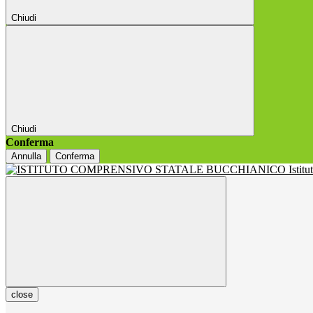
Chiudi
Chiudi
Conferma
Annulla
Conferma
Istit
close