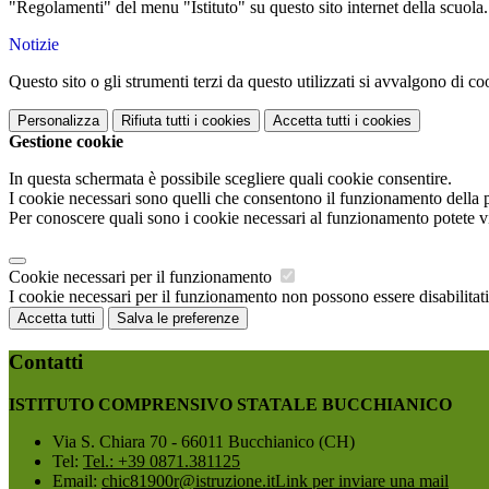
"Regolamenti" del menu "Istituto" su questo sito internet della scuola
Notizie
Questo sito o gli strumenti terzi da questo utilizzati si avvalgono di coo
Personalizza
Rifiuta tutti
i cookies
Accetta tutti
i cookies
Gestione cookie
In questa schermata è possibile scegliere quali cookie consentire.
I cookie necessari sono quelli che consentono il funzionamento della pi
Per conoscere quali sono i cookie necessari al funzionamento potete v
Cookie necessari per il funzionamento
I cookie necessari per il funzionamento non possono essere disabilitati.
Accetta tutti
Salva le preferenze
Contatti
ISTITUTO COMPRENSIVO STATALE BUCCHIANICO
Via S. Chiara 70 - 66011 Bucchianico (CH)
Tel:
Tel.: +39 0871.381125
Email:
chic81900r@istruzione.it
Link per inviare una mail