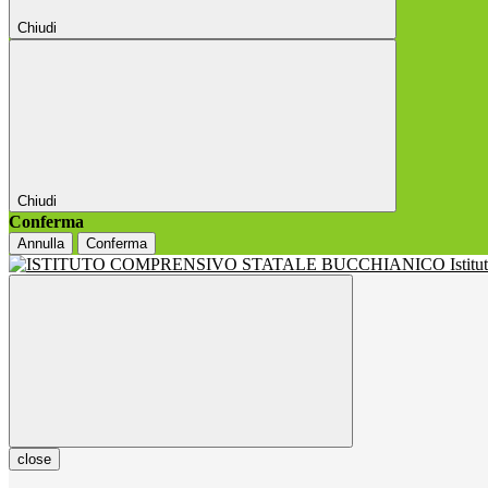
Chiudi
Chiudi
Conferma
Annulla
Conferma
Istit
close