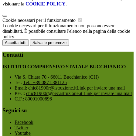
visionare la
COOKIE POLICY
.
Cookie necessari per il funzionamento
I cookie necessari per il funzionamento non possono essere
disabilitati. È possibile consultare l'elenco nella pagina della cookie
policy.
Accetta tutti
Salva le preferenze
Contatti
ISTITUTO COMPRENSIVO STATALE BUCCHIANICO
Via S. Chiara 70 - 66011 Bucchianico (CH)
Tel:
Tel.: +39 0871.381125
Email:
chic81900r@istruzione.it
Link per inviare una mail
PEC:
chic81900r@pec.istruzione.it
Link per inviare una mail
C.F.: 80001000696
Seguici su
Facebook
Twitter
Youtube