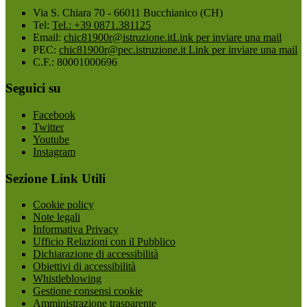
Via S. Chiara 70 - 66011 Bucchianico (CH)
Tel:
Tel.: +39 0871.381125
Email:
chic81900r@istruzione.it
Link per inviare una mail
PEC:
chic81900r@pec.istruzione.it
Link per inviare una mail
C.F.: 80001000696
Seguici su
Facebook
Twitter
Youtube
Instagram
Sezione Link Utili
Cookie policy
Note legali
Informativa Privacy
Ufficio Relazioni con il Pubblico
Dichiarazione di accessibilità
Obiettivi di accessibilità
Whistleblowing
Gestione consensi cookie
Amministrazione trasparente