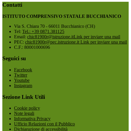
Contatti
ISTITUTO COMPRENSIVO STATALE BUCCHIANICO
Via S. Chiara 70 - 66011 Bucchianico (CH)
Tel:
Tel.: +39 0871.381125
Email:
chic81900r@istruzione.it
Link per inviare una mail
PEC:
chic81900r@pec.istruzione.it
Link per inviare una mail
C.F.: 80001000696
Seguici su
Facebook
Twitter
Youtube
Instagram
Sezione Link Utili
Cookie policy
Note legali
Informativa Privacy
Ufficio Relazioni con il Pubblico
Dichiarazione di accessibilità