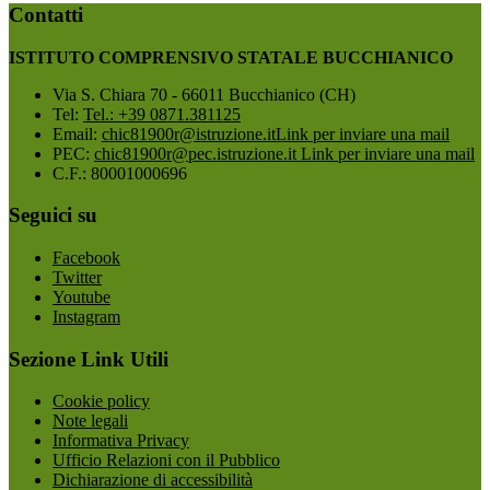
Contatti
ISTITUTO COMPRENSIVO STATALE BUCCHIANICO
Via S. Chiara 70 - 66011 Bucchianico (CH)
Tel:
Tel.: +39 0871.381125
Email:
chic81900r@istruzione.it
Link per inviare una mail
PEC:
chic81900r@pec.istruzione.it
Link per inviare una mail
C.F.: 80001000696
Seguici su
Facebook
Twitter
Youtube
Instagram
Sezione Link Utili
Cookie policy
Note legali
Informativa Privacy
Ufficio Relazioni con il Pubblico
Dichiarazione di accessibilità