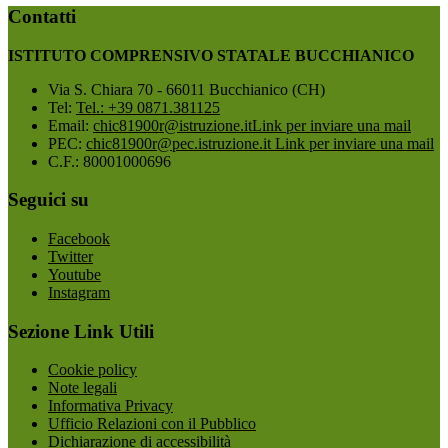
Contatti
ISTITUTO COMPRENSIVO STATALE BUCCHIANICO
Via S. Chiara 70 - 66011 Bucchianico (CH)
Tel:
Tel.: +39 0871.381125
Email:
chic81900r@istruzione.it
Link per inviare una mail
PEC:
chic81900r@pec.istruzione.it
Link per inviare una mail
C.F.: 80001000696
Seguici su
Facebook
Twitter
Youtube
Instagram
Sezione Link Utili
Cookie policy
Note legali
Informativa Privacy
Ufficio Relazioni con il Pubblico
Dichiarazione di accessibilità